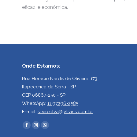
eficaz, e econômica.
Onde Estamos:
Rua Horácio Nardis de Oliveira, 173
Itapecerica da Serra - SP
CEP 06867-250 - SP
WhatsApp:
11 97296-2585
E-mail:
silvio.silva@jvtrans.com.br
Encontre-
Facebook
Instagram
Whatsapp
nos em:
page
page
page