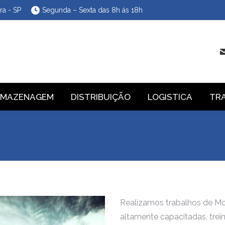
ra - SP
Segunda – Sexta das 8h ás 18h
RMAZENAGEM
DISTRIBUIÇÃO
LOGISTICA
TR
Realizamos trabalhos de M
altamente capacitadas, tre